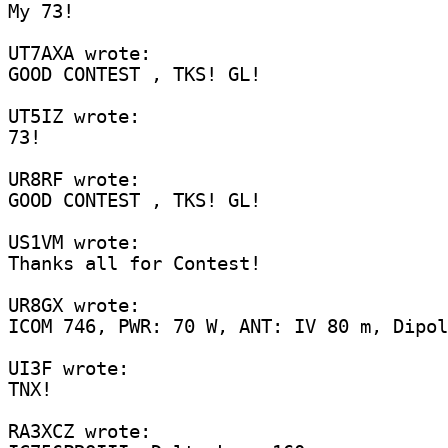
My 73!

UT7AXA wrote:

GOOD CONTEST , TKS! GL! 

UT5IZ wrote:

73!

UR8RF wrote:

GOOD CONTEST , TKS! GL!

US1VM wrote:

Thanks all for Contest!

UR8GX wrote:

ICOM 746, PWR: 70 W, ANT: IV 80 m, Dipol
UI3F wrote:

TNX!

RA3XCZ wrote:
