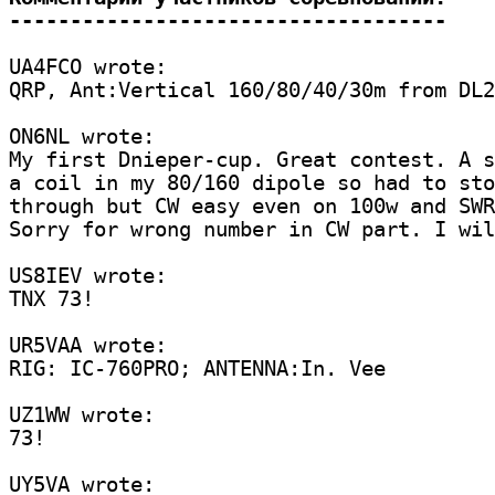
------------------------------------
UA4FCO wrote:

QRP, Ant:Vertical 160/80/40/30m from DL2
ON6NL wrote:

My first Dnieper-cup. Great contest. A s
a coil in my 80/160 dipole so had to sto
through but CW easy even on 100w and SWR
Sorry for wrong number in CW part. I wil
US8IEV wrote:

TNX 73!

UR5VAA wrote:

RIG: IC-760PRO; ANTENNA:In. Vee

UZ1WW wrote:

73!

UY5VA wrote:
