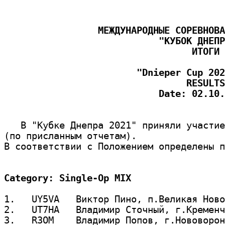
                 МЕЖДУНАРОДНЫЕ СОРЕВНОВА
                            "КУБОК ДНЕПР
                                  ИТОГИ 
                        "Dnieper Cup 202
                                 RESULTS

                            Date: 02.10.
   В "Кубке Днепра 2021" приняли участие
(по присланным отчетам).                
В соответствии с Положением определены п
Category: Single-Op MIX
1.   UY5VA   Виктор Пино, п.Великая Ново
2.   UT7HA   Владимир Сточный, г.Кременч
3.   R3OM    Владимир Попов, г.Нововорон