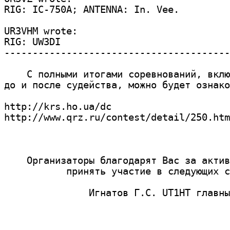
RIG: IC-750A; ANTENNA: In. Vee.

UR3VHM wrote:

RIG: UW3DI

----------------------------------------
    С полными итогами соревнований, вклю
до и после судейства, можно будет ознако
http://krs.ho.ua/dc

http://www.qrz.ru/contest/detail/250.htm

    Организаторы благодарят Вас за актив
           принять участие в следующих с
               Игнатов Г.С. UT1HT главны