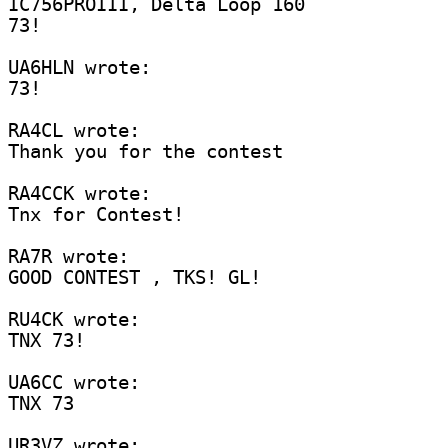
IC756PROIII, Delta Loop 160

73!

UA6HLN wrote:

73!

RA4CL wrote:

Thank you for the contest

RA4CCK wrote:

Tnx for Contest!

RA7R wrote:

GOOD CONTEST , TKS! GL!

RU4CK wrote:

TNX 73!

UA6CC wrote:

TNX 73

UR3VZ wrote:
