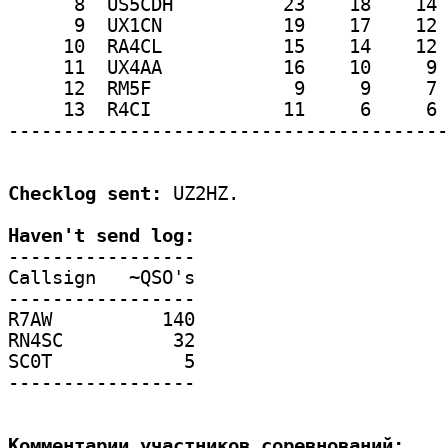
Checklog sent:
 UZ2HZ.

Haven't send log:

-----------------

Callsign   ~QSO's

-----------------

R7AW          140

RN4SC          32

SC0T            5

-----------------

Комментарии участников соревнований:
